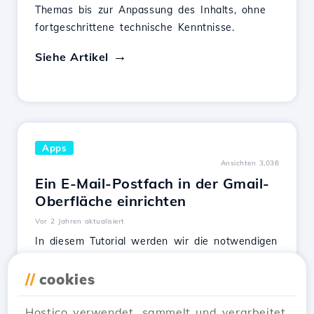
Themas bis zur Anpassung des Inhalts, ohne
fortgeschrittene technische Kenntnisse.
Siehe Artikel
Apps
Ansichten 3,036
Ein E-Mail-Postfach in der Gmail-
Oberfläche einrichten
Vor 2 Jahren aktualisiert
In diesem Tutorial werden wir die notwendigen
Schritte durchgehen, um Ihr eigenes E-Mail-
Postfach in der Gmail-Oberfläche einzurichten.
//
cookies
Siehe Artikel
Hostico verwendet, sammelt und verarbeitet