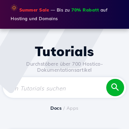
🌞
Summer Sale
— Bis zu
70% Rabatt
auf
Hosting und Domains
Tutorials
Durchstöbere über 700 Hostico-
Dokumentationsartikel
Docs
/ Apps