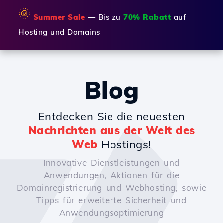
🌞
Summer Sale
— Bis zu
70% Rabatt
auf
Hosting und Domains
Blog
Entdecken Sie die neuesten
Nachrichten aus der Welt des
Web
Hostings!
Innovative Dienstleistungen und
Anwendungen, Aktionen für die
Domainregistrierung und Webhosting, sowie
Tipps für erweiterte Sicherheit und
Anwendungsoptimierung