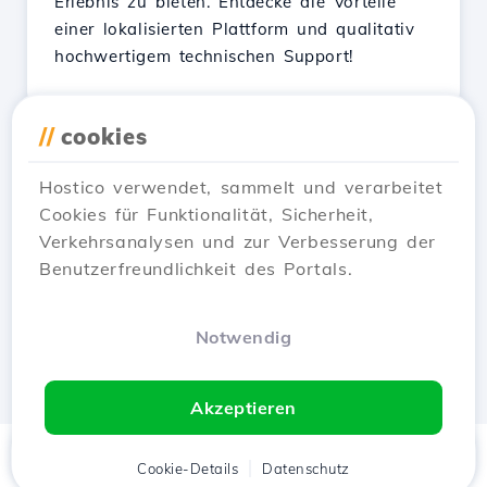
Erlebnis zu bieten. Entdecke die Vorteile
einer lokalisierten Plattform und qualitativ
hochwertigem technischen Support!
//
cookies
Hostico verwendet, sammelt und verarbeitet
1
2
3
4
5
Cookies für Funktionalität, Sicherheit,
Verkehrsanalysen und zur Verbesserung der
Next →
Benutzerfreundlichkeit des Portals.
Notwendig
Akzeptieren
Startseite
Cookie-Details
Kunde
Datenschutz
Warenkorb
Menü