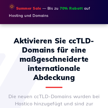
🌞
Summer Sale
— Bis zu
70% Rabatt
auf
Hosting und Domains
Aktivieren Sie ccTLD-
Domains für eine
maßgeschneiderte
internationale
Abdeckung
Die neuen ccTLD-Domains wurden bei
Hostico hinzugefügt und sind zur