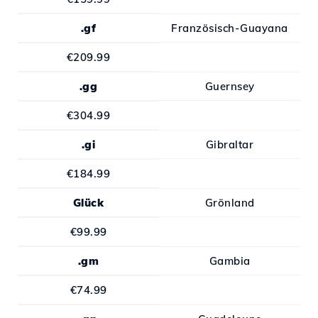
.gf
Französisch-Guayana
€209.99
.gg
Guernsey
€304.99
.gi
Gibraltar
€184.99
Glück
Grönland
€99.99
.gm
Gambia
€74.99