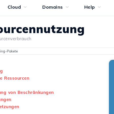
Cloud
Domains
Help
ourcennutzung
urcenverbrauch
ting-Pakete
ng
e Ressourcen
ung von Beschränkungen
ungen
etzungen