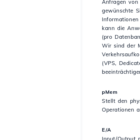
Anfragen von 
gewünschte Si
Informationen
kann die Anw
(pro Datenbank
Wir sind der 
Verkehrsaufko
(VPS, Dedicat
beeinträchtige
pMem
Stellt den ph
Operationen a
E/A
Input/Output 