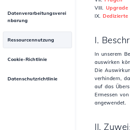
VIII.
Upgrade 
Datenverarbeitungsverei
IX.
Dedizierte
nbarung
I. Besch
Ressourcennutzung
In unserem Be
Cookie-Richtlinie
auswirken kön
Die Auswirkun
verhindern, d
Datenschutzrichtlinie
auf das Übers
Ermessen von 
angewendet.
II. Zuwe