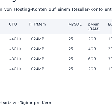
n von Hosting-Konten auf einem Reseller-Konto ent
CPU
PHPMem
MySQL
pMem
I/
(RAM)
~4GHz
1024MB
25
2GB
1
~6GHz
1024MB
25
4GB
2
~8GHz
1024MB
25
6GB
3
~4GHz
1024MB
25
2GB
1
tsatz verfügbar pro Kern