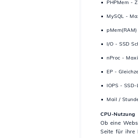
PHPMem - Zu
MySQL - Max
pMem(RAM) -
I/O - SSD Sc
nProc - Maxi
EP - Gleich
IOPS - SSD-
Mail / Stund
CPU-Nutzung
Ob eine Webse
Seite für ihr