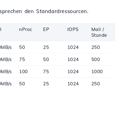
sprechen den Standardressourcen.
O
nProc
EP
IOPS
Mail /
Stunde
0MB/s
50
25
1024
250
0MB/s
75
50
1024
500
0MB/s
100
75
1024
1000
0MB/s
50
25
1024
250