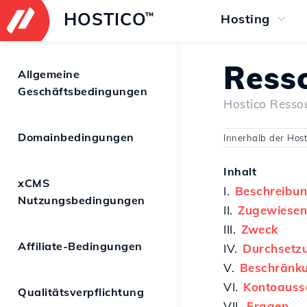
HOSTICO
™
Hosting
Ress
Allgemeine
Geschäftsbedingungen
Hostico Resso
Domainbedingungen
Innerhalb der Hos
Inhalt
xCMS
I.
Beschreibu
Nutzungsbedingungen
II.
Zugewiesen
III.
Zweck
Affiliate-Bedingungen
IV.
Durchsetz
V.
Beschränk
VI.
Kontoauss
Qualitätsverpflichtung
VII.
Fragen