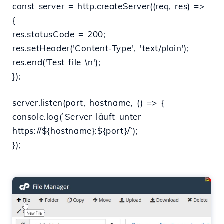
const server = http.createServer((req, res) =>
{
res.statusCode = 200;
res.setHeader('Content-Type', 'text/plain');
res.end('Test file \n');
});
server.listen(port, hostname, () => {
console.log(`Server läuft unter
https://${hostname}:${port}/`);
});