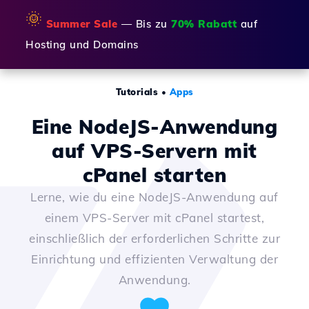
🌞
Summer Sale
— Bis zu
70% Rabatt
auf
Hosting und Domains
Tutorials
•
Apps
Eine NodeJS-Anwendung
auf VPS-Servern mit
cPanel starten
Lerne, wie du eine NodeJS-Anwendung auf
einem VPS-Server mit cPanel startest,
einschließlich der erforderlichen Schritte zur
Einrichtung und effizienten Verwaltung der
Anwendung.