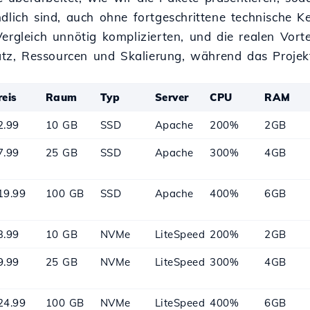
ndlich sind, auch ohne fortgeschrittene technische K
Vergleich unnötig komplizierten, und die realen Vort
platz, Ressourcen und Skalierung, während das Projek
reis
Raum
Typ
Server
CPU
RAM
2.99
10 GB
SSD
Apache
200%
2GB
7.99
25 GB
SSD
Apache
300%
4GB
19.99
100 GB
SSD
Apache
400%
6GB
3.99
10 GB
NVMe
LiteSpeed
200%
2GB
9.99
25 GB
NVMe
LiteSpeed
300%
4GB
24.99
100 GB
NVMe
LiteSpeed
400%
6GB