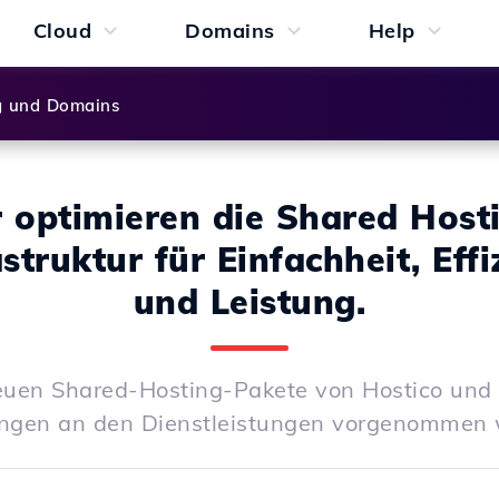
Cloud
Domains
Help
g und Domains
 optimieren die Shared Host
astruktur für Einfachheit, Effi
und Leistung.
euen Shared-Hosting-Pakete von Hostico und 
ngen an den Dienstleistungen vorgenommen 