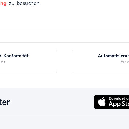
ing
zu besuchen.
A-Konformität
Automatisieru
icht
Vor 9
ter