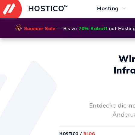
HOSTICO
™
Hosting
🌞
Summer Sale
— Bis zu
70% Rabatt
auf Hostin
Wir
Infr
Entdecke die n
Änderu
HOSTICO
/
BLOG