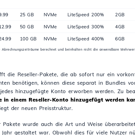
9.99
25 GB
NVMe
LiteSpeed
200%
2GB
12.99
50 GB
NVMe
LiteSpeed
300%
4GB
24.99
100 GB
NVMe
LiteSpeed
400%
6GB
che Abrechnungszeiträume berechnet und beinhalten nicht die anwendbare Mehrwer
ft die Reseller-Pakete, die ab sofort nur ein vorkon
onten benötigen, können diese separat in Bundles v
jedes hinzugefügte Konto erworben werden. Zu bea
 in einem Reseller-Konto hinzugefügt werden kan
egt der neuen Preisstruktur.
 Pakete wurde auch die Art und Weise überarbeitet
Jahr gestaltet war. Obwohl dies für viele Nutzer nü