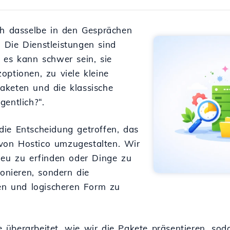
ch dasselbe in den Gesprächen
 Die Dienstleistungen sind
 es kann schwer sein, sie
optionen, zu viele kleine
aketen und die klassische
entlich?“.
die Entscheidung getroffen, das
von Hostico umzugestalten. Wir
neu zu erfinden oder Dinge zu
ionieren, sondern die
ren und logischeren Form zu
überarbeitet, wie wir die Pakete präsentieren, sod