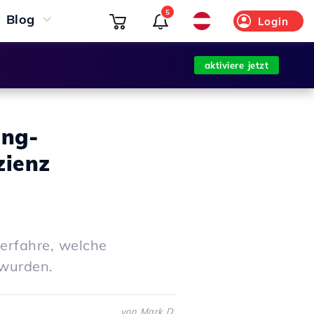
5
Blog
Login
aktiviere jetzt
ing-
zienz
erfahre, welche
wurden.
von Mark D.