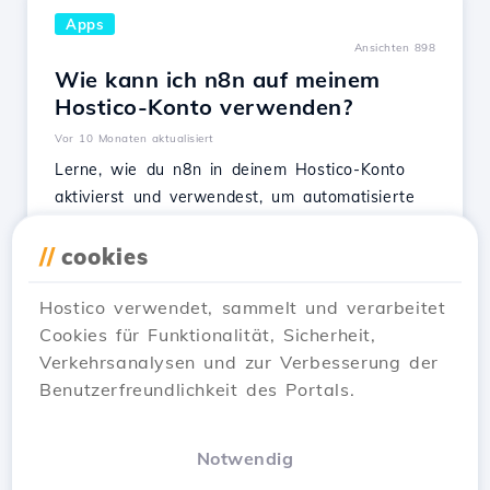
Apps
Ansichten 898
Wie kann ich n8n auf meinem
Hostico-Konto verwenden?
Vor 10 Monaten aktualisiert
Lerne, wie du n8n in deinem Hostico-Konto
aktivierst und verwendest, um automatisierte
Arbeitsabläufe direkt im Browser zu erstellen
und zu verwalten.
//
cookies
Siehe Artikel
Hostico verwendet, sammelt und verarbeitet
Cookies für Funktionalität, Sicherheit,
Verkehrsanalysen und zur Verbesserung der
Benutzerfreundlichkeit des Portals.
…
1
2
3
30
Next →
Notwendig