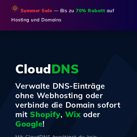
🌞
Summer Sale
— Bis zu
70% Rabatt
auf
Hosting und Domains
Cloud
DNS
Verwalte DNS-Einträge
ohne Webhosting oder
verbinde die Domain sofort
mit
Shopify
,
Wix
oder
Google
!
Mit CloudDNS benötigst du kein