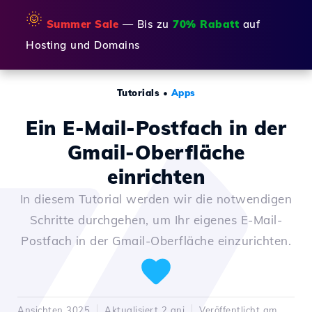
🌞
Summer Sale
— Bis zu
70% Rabatt
auf
Hosting und Domains
Tutorials
•
Apps
Ein E-Mail-Postfach in der
Gmail-Oberfläche
einrichten
In diesem Tutorial werden wir die notwendigen
Schritte durchgehen, um Ihr eigenes E-Mail-
Postfach in der Gmail-Oberfläche einzurichten.
Ansichten 3025
Aktualisiert 2 ani
Veröffentlicht am