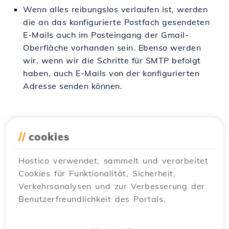
Wenn alles reibungslos verlaufen ist, werden
die an das konfigurierte Postfach gesendeten
E-Mails auch im Posteingang der Gmail-
Oberfläche vorhanden sein. Ebenso werden
wir, wenn wir die Schritte für SMTP befolgt
haben, auch E-Mails von der konfigurierten
Adresse senden können.
//
cookies
Ähnliche Artikel
Hostico verwendet, sammelt und verarbeitet
Hinzufügen eines MX-Eintrags im
Cookies für Funktionalität, Sicherheit,
Webuzo-Admin-Panel
Verkehrsanalysen und zur Verbesserung der
Tutorials /
Webuzo
Benutzerfreundlichkeit des Portals.
Das Webuzo-Steuerpanel ermöglicht es uns,
MX-Einträge festzulegen, um einen externen
E-Mail-Server (zum Beispiel Google) zu