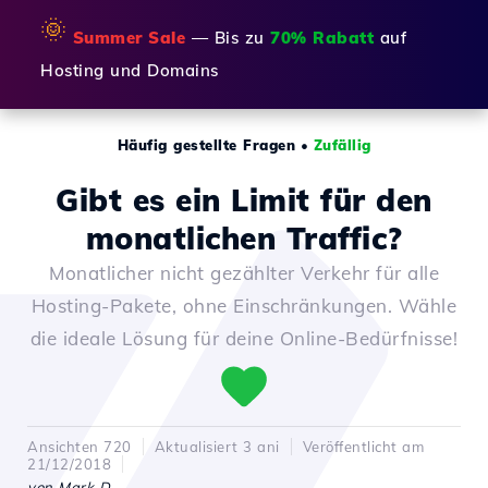
🌞
Summer Sale
— Bis zu
70% Rabatt
auf
Hosting und Domains
Häufig gestellte Fragen
•
Zufällig
Gibt es ein Limit für den
monatlichen Traffic?
Monatlicher nicht gezählter Verkehr für alle
Hosting-Pakete, ohne Einschränkungen. Wähle
die ideale Lösung für deine Online-Bedürfnisse!
Ansichten 720
Aktualisiert 3 ani
Veröffentlicht am
21/12/2018
von Mark D.