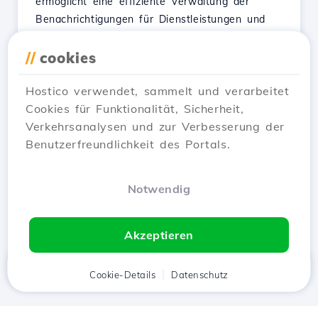
ermöglicht eine effiziente Verwaltung der
Benachrichtigungen für Dienstleistungen und
bietet die Möglichkeit, isolierte oder globale
Aktivierungsoptionen zu wählen.
//
cookies
Siehe Artikel
Hostico verwendet, sammelt und verarbeitet
Cookies für Funktionalität, Sicherheit,
Verkehrsanalysen und zur Verbesserung der
Benutzerfreundlichkeit des Portals.
…
1
2
3
10
Next →
Notwendig
Zeigen 1–12 of 116
Akzeptieren
Startseite
Kunde
Cookie-Details
Warenkorb
Datenschutz
Chat
Menü