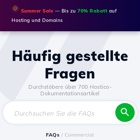
🌞
Summer Sale
— Bis zu
70% Rabatt
auf
Hosting und Domains
Häufig gestellte
Fragen
Durchstöbere über 700 Hostico-
Dokumentationsartikel
FAQs
/ Commercial