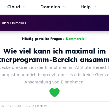
Cloud
Domains
Help
g und Domains
Häufig gestellte Fragen
•
Kommerziell
Wie viel kann ich maximal im
tnerprogramm-Bereich ansamm
decke die Grenzen der Einnahmen im Affiliate-Bereich!
ung ist monatlich begrenzt, aber es gibt keine Grenze
Ansammlung von Einnahmen.
Veröffentlicht am 25/03/2019