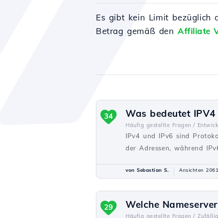
Es gibt kein Limit bezüglic
Betrag gemäß den
Affiliate
Was bedeutet IPV4 
34
Häufig gestellte Fragen /
Entwick
IPv4 und IPv6 sind Protoko
der Adressen, während IPv6
von Sebastian S.
Ansichten 206
Welche Nameserver 
29
Häufig gestellte Fragen /
Zufälli