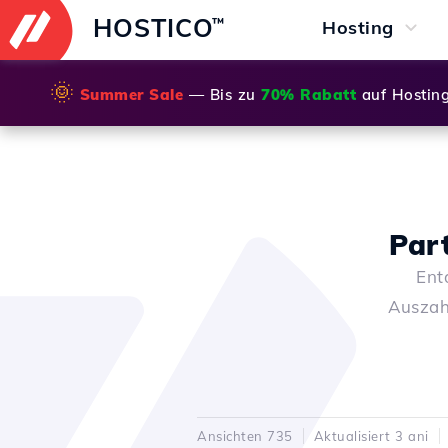
HOSTICO
™
Hosting
🌞
Summer Sale
— Bis zu
70% Rabatt
auf Hostin
Par
Ent
Auszahl
Ansichten 735
Aktualisiert 3 ani