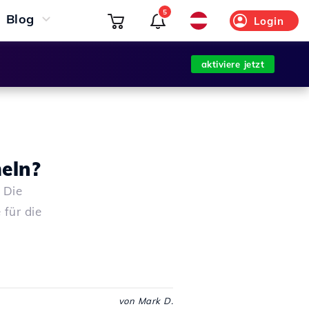
5
Blog
Login
aktiviere jetzt
eln?
 Die
 für die
von Mark D.