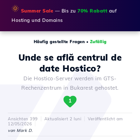
🌞
Summer Sale
— Bis zu
70% Rabatt
auf
Hosting und Domains
Häufig gestellte Fragen
•
Zufällig
Unde se află centrul de
date Hostico?
Die Hostico-Server werden im GTS-
Rechenzentrum in Bukarest gehostet.
1
Ansichten 399
Aktualisiert 2 luni
Veröffentlicht am
12/05/2026
von Mark D.