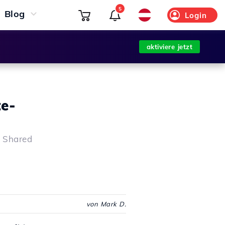
5
Blog
Login
aktiviere jetzt
te-
n Shared
von Mark D.