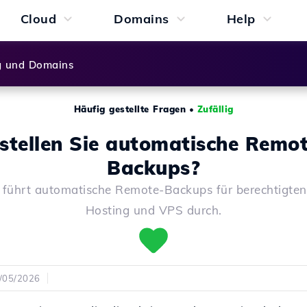
Cloud
Domains
Help
g und Domains
Häufig gestellte Fragen
•
Zufällig
stellen Sie automatische Remo
Backups?
 führt automatische Remote-Backups für berechtigte
Hosting und VPS durch.
2/05/2026