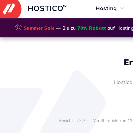
HOSTICO
™
Hosting
🌞
Summer Sale
— Bis zu
70% Rabatt
auf Hostin
Er
Hostico
Ansichten 370
Veröffentlicht am 1