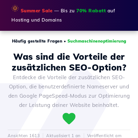
🌞
Summer Sale
— Bis zu
70% Rabatt
auf
Hosting und Domains
Häufig gestellte Fragen
•
Suchmaschinenoptimierung
Was sind die Vorteile der
zusätzlichen SEO-Option?
Entdecke die Vorteile der zusätzlichen SEO-
Option, die benutzerdefinierte Nameserver und
den Google PageSpeed-Modus zur Optimierung
der Leistung deiner Website beinhaltet.
Ansichten 1613
Aktualisiert 1 an
Veröffentlicht am