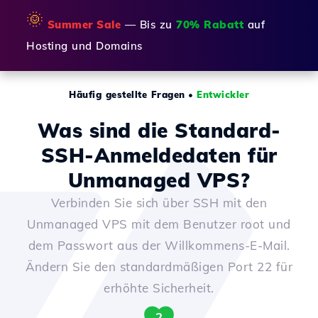
🌞
Summer Sale
— Bis zu
70% Rabatt
auf
Hosting und Domains
Häufig gestellte Fragen
•
Entwickler
Was sind die Standard-
SSH-Anmeldedaten für
Unmanaged VPS?
Verbinden Sie sich über SSH mit den
Unmanaged VPS mit dem Benutzer root und
dem Passwort aus der Willkommens-E-Mail.
Ändern Sie den standardmäßigen Port 22 für
erhöhte Sicherheit.
2