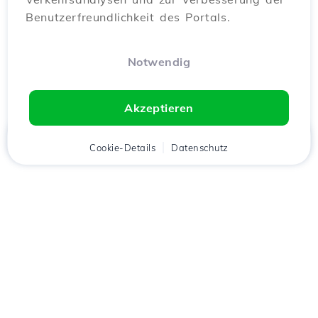
Benutzerfreundlichkeit des Portals.
Notwendig
Akzeptieren
Startseite
Kunde
Cookie-Details
Warenkorb
Datenschutz
Chat
Menü
Lade die
Hostico
App
herunter