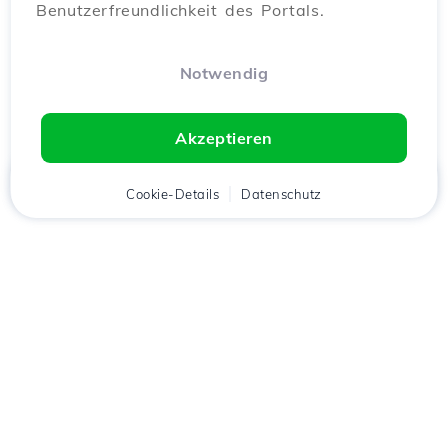
Benutzerfreundlichkeit des Portals.
Notwendig
Akzeptieren
Startseite
Kunde
Cookie-Details
Warenkorb
Datenschutz
Chat
Menü
Lade die
Hostico
App
herunter