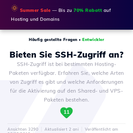
🌞
Summer Sale
— Bis zu
70% Rabatt
auf
Hosting und Domains
Häufig gestellte Fragen
•
Entwickler
Bieten Sie SSH-Zugriff an?
SSH-Zugriff ist bei bestimmten Hosting-
Paketen verfügbar. Erfahren Sie, welche Arten
von Zugriff es gibt und welche Anforderungen
für die Aktivierung auf den Shared- und VPS-
Paketen bestehen.
11
Ansichten 3290
Aktualisiert 2 ani
Veröffentlicht am