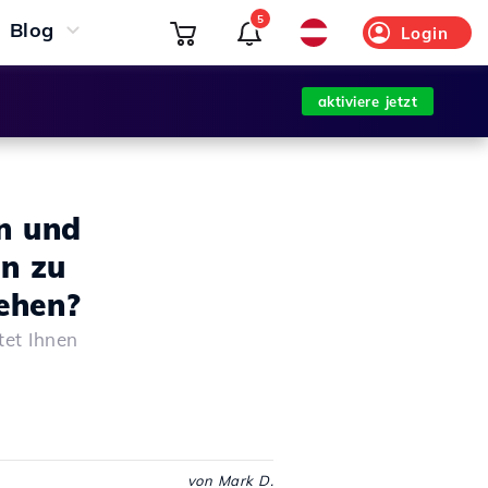
5
Blog
Login
aktiviere jetzt
n und
n zu
gehen?
tet Ihnen
von Mark D.