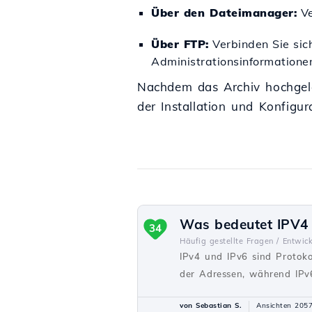
Über den Dateimanager:
Ve
Über FTP:
Verbinden Sie sic
Administrationsinformationen
Nachdem das Archiv hochgela
der Installation und Konfigu
Was bedeutet IPV4 
34
Häufig gestellte Fragen /
Entwick
IPv4 und IPv6 sind Protoko
der Adressen, während IPv6
von Sebastian S.
Ansichten 205