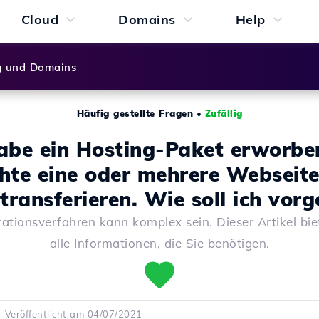
Cloud
Domains
Help
g und Domains
Häufig gestellte Fragen
•
Zufällig
habe ein Hosting-Paket erworbe
hte eine oder mehrere Webseite
transferieren. Wie soll ich vor
ationsverfahren kann komplex sein. Dieser Artikel bie
alle Informationen, die Sie benötigen.
Veröffentlicht am 04/07/2021