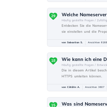
Welche Nameserver 
29
Häufig gestellte Fragen /
Zufälli
Entdecken Sie die Nameserv
sie einstellen und die Prop
von Sebastian S.
Ansichten 616
Wie kann ich eine 
18
Häufig gestellte Fragen /
Entwick
Die in diesem Artikel besc
HTTPS umleiten können.
von Cătălin A.
Ansichten 3607
Was sind Nameserv
15