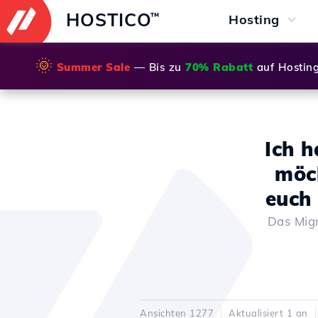
HOSTICO
™
Hosting
🌞
Summer Sale
— Bis zu
70% Rabatt
auf Hostin
Ich 
möc
euch 
Das Migr
Ansichten 1277
Aktualisiert 1 an