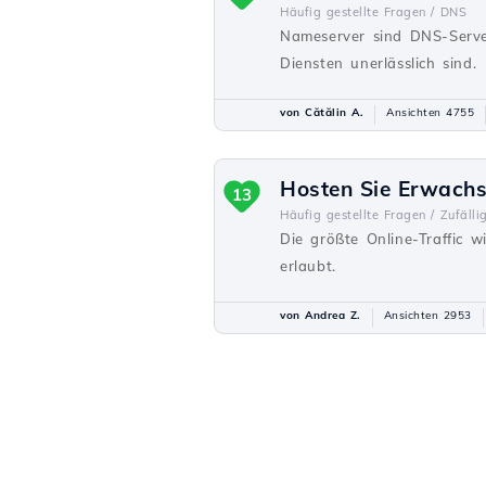
Häufig gestellte Fragen /
DNS
Nameserver sind DNS-Serve
Diensten unerlässlich sind.
von Cătălin A.
Ansichten 4755
Hosten Sie Erwach
13
Häufig gestellte Fragen /
Zufälli
Die größte Online-Traffic 
erlaubt.
von Andrea Z.
Ansichten 2953