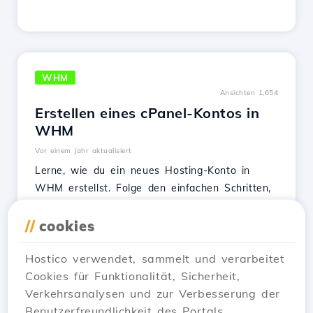
WHM
Ansichten 1,654
Erstellen eines cPanel-Kontos in
WHM
Vor einem Jahr aktualisiert
Lerne, wie du ein neues Hosting-Konto in
WHM erstellst. Folge den einfachen Schritten,
um die erforderlichen Daten auszufüllen und
das Dienstleistungspaket anzupassen.
//
cookies
Siehe Artikel
Hostico verwendet, sammelt und verarbeitet
Cookies für Funktionalität, Sicherheit,
Verkehrsanalysen und zur Verbesserung der
Benutzerfreundlichkeit des Portals.