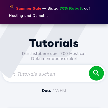
🌞
Summer Sale
— Bis zu
70% Rabatt
auf
Hosting und Domains
Tutorials
Durchstöbere über 700 Hostico-
Dokumentationsartikel
Docs
/ WHM