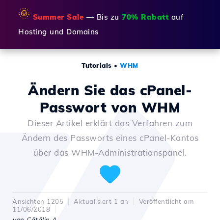
🌞
Summer Sale
— Bis zu
70% Rabatt
auf
Hosting und Domains
Tutorials
•
WHM
Ändern Sie das cPanel-
Passwort von WHM
Dieser Artikel erklärt das Verfahren zum
Ändern des Passworts eines cPanel-Kontos
über das WHM-Administrationspanel.
Ansichten 1205
Aktualisiert 1 an
Veröffentlicht am
11/06/2018
von Cătălin A.