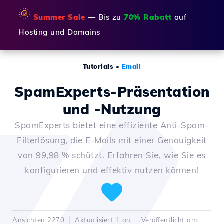
🌞
Summer Sale
— Bis zu
70% Rabatt
auf
Hosting und Domains
Tutorials
•
Email
SpamExperts-Präsentation
und -Nutzung
SpamExperts bietet eine effiziente Anti-Spam-
Filterlösung, die E-Mails mit einer Genauigkeit
von 99,98 % schützt. Erfahren Sie, wie Sie es
konfigurieren und effektiv nutzen können!
Ansichten 2270
Aktualisiert 1 an
Veröffentlicht am