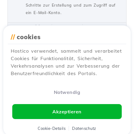
Schritte zur Erstellung und zum Zugriff auf
ein E-Mail-Konto.
von Cătălin A.
Ansichten 5924
Vor 2 Jahren aktualisiert
Veröffentlicht am 28/06/2017
//
cookies
Hostico verwendet, sammelt und verarbeitet
SSH-Einstellungen in Webuzo
20
Cookies für Funktionalität, Sicherheit,
Tutorials /
Webuzo
Verkehrsanalysen und zur Verbesserung der
In diesem Tutorial lernen Sie, wie Sie den
Benutzerfreundlichkeit des Portals.
SSH-Zugriff auf den Webuzo-Server
blockieren, indem Sie die Verbindung
aktivieren und den erforderlichen Port
Notwendig
konfigurieren.
von Alexandru R.
Ansichten 1526
Akzeptieren
Vor einem Jahr aktualisiert
Veröffentlicht am 12/06/2018
Cookie-Details
Datenschutz