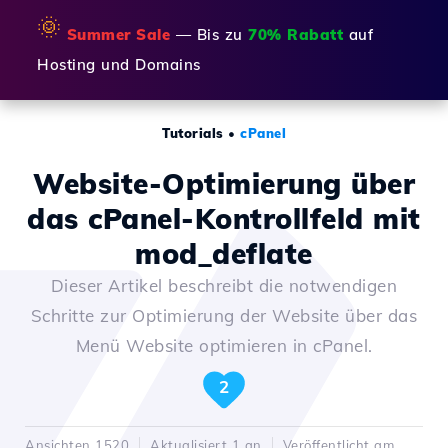
🌞
Summer Sale
— Bis zu
70% Rabatt
auf
Hosting und Domains
Tutorials
•
cPanel
Website-Optimierung über
das cPanel-Kontrollfeld mit
mod_deflate
Dieser Artikel beschreibt die notwendigen
Schritte zur Optimierung der Website über das
Menü Website optimieren in cPanel.
2
Ansichten 1520
Aktualisiert 1 an
Veröffentlicht am