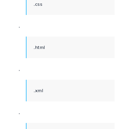
.css
,
.html
,
.xml
,