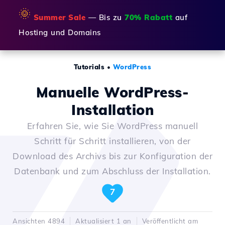
🌞
Summer Sale
— Bis zu
70% Rabatt
auf
Hosting und Domains
Tutorials
•
WordPress
Manuelle WordPress-
Installation
Erfahren Sie, wie Sie WordPress manuell
Schritt für Schritt installieren, von der
Download des Archivs bis zur Konfiguration der
Datenbank und zum Abschluss der Installation.
7
Ansichten 4894
Aktualisiert 1 an
Veröffentlicht am