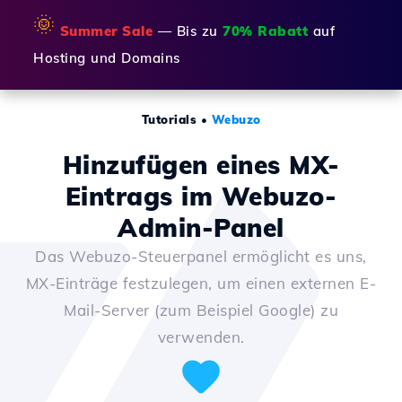
🌞
Summer Sale
— Bis zu
70% Rabatt
auf
Hosting und Domains
Tutorials
•
Webuzo
Hinzufügen eines MX-
Eintrags im Webuzo-
Admin-Panel
Das Webuzo-Steuerpanel ermöglicht es uns,
MX-Einträge festzulegen, um einen externen E-
Mail-Server (zum Beispiel Google) zu
verwenden.