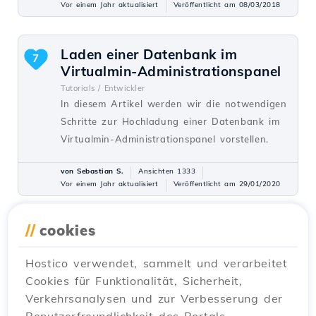
Vor einem Jahr aktualisiert
Veröffentlicht am 08/03/2018
Laden einer Datenbank im
7
Virtualmin-Administrationspanel
Tutorials /
Entwickler
In diesem Artikel werden wir die notwendigen
Schritte zur Hochladung einer Datenbank im
Virtualmin-Administrationspanel vorstellen.
von Sebastian S.
Ansichten 1333
Vor einem Jahr aktualisiert
Veröffentlicht am 29/01/2020
//
cookies
Ein Verzeichnis in Webuzo
7
sperren oder mit einem Passwort
Hostico verwendet, sammelt und verarbeitet
schützen
Cookies für Funktionalität, Sicherheit,
Tutorials /
Webuzo
Verkehrsanalysen und zur Verbesserung der
Erfahre, wie du ein Verzeichnis in Webuzo