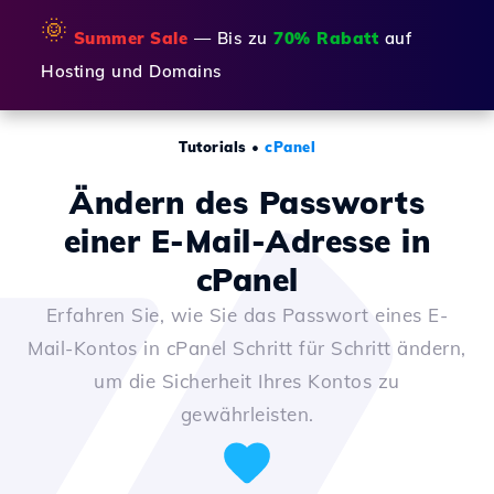
🌞
Summer Sale
— Bis zu
70% Rabatt
auf
Hosting und Domains
Tutorials
•
cPanel
Ändern des Passworts
einer E-Mail-Adresse in
cPanel
Erfahren Sie, wie Sie das Passwort eines E-
Mail-Kontos in cPanel Schritt für Schritt ändern,
um die Sicherheit Ihres Kontos zu
gewährleisten.