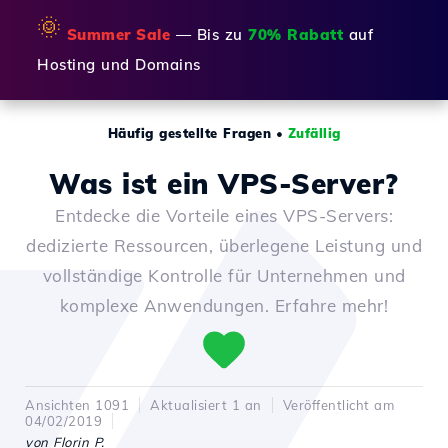
🌞
Summer Sale
— Bis zu
70% Rabatt
auf
Hosting und Domains
Häufig gestellte Fragen
•
Zufällig
Was ist ein VPS-Server?
Entdecke die Vorteile eines VPS-Servers:
dedizierte Ressourcen, überlegene Leistung und
vollständige Kontrolle für Unternehmen und
komplexe Anwendungen. Erfahre mehr!
Ansichten 1091
Aktualisiert 1 an
Veröffentlicht am
04/02/2019
von Florin P.