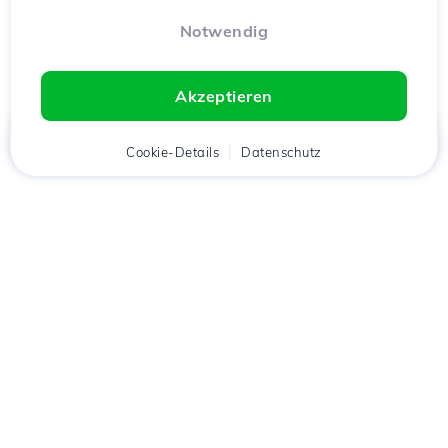
Notwendig
Akzeptieren
Startseite
Kunde
Cookie-Details
Warenkorb
Datenschutz
Chat
Menü
Lade die
Hostico
App
herunter