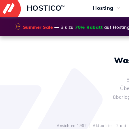
HOSTICO
™
Hosting
🌞
Summer Sale
— Bis zu
70% Rabatt
auf Hostin
Was
E
Übe
überle
Ansichten 1962
Aktualisiert 2 ani