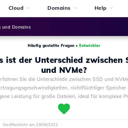
Cloud
Domains
Help
g und Domains
Häufig gestellte Fragen
•
Entwickler
 ist der Unterschied zwischen
und NVMe?
rfahren Sie die Unterschiede zwischen SSD und NVM
rtragungsgeschwindigkeiten, nichtflüchtiger Speicher
gene Leistung für große Dateien, ideal für komplexe Pr
Veröffentlicht am 29/04/2022