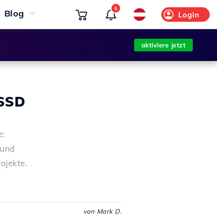
5
Blog
Login
aktiviere jetzt
 SSD
e:
 und
ojekte.
von Mark D.