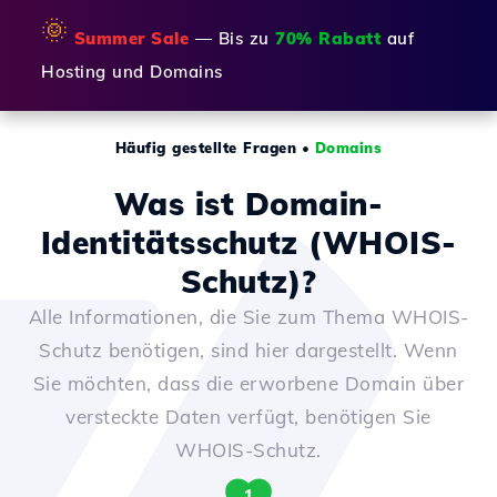
🌞
Summer Sale
— Bis zu
70% Rabatt
auf
Hosting und Domains
Häufig gestellte Fragen
•
Domains
Was ist Domain-
Identitätsschutz (WHOIS-
Schutz)?
Alle Informationen, die Sie zum Thema WHOIS-
Schutz benötigen, sind hier dargestellt. Wenn
Sie möchten, dass die erworbene Domain über
versteckte Daten verfügt, benötigen Sie
WHOIS-Schutz.
1