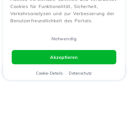
Cookies für Funktionalität, Sicherheit,
Verkehrsanalysen und zur Verbesserung der
Benutzerfreundlichkeit des Portals.
Notwendig
Akzeptieren
Startseite
Kunde
Cookie-Details
Warenkorb
Datenschutz
Chat
Menü
Lade die
Hostico
App
herunter