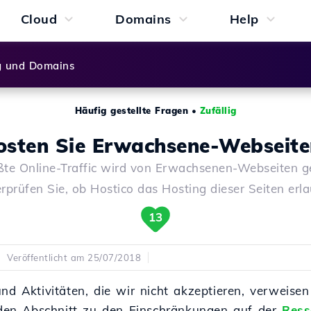
Cloud
Domains
Help
g und Domains
Häufig gestellte Fragen
•
Zufällig
osten Sie Erwachsene-Webseite
ßte Online-Traffic wird von Erwachsenen-Webseiten ge
rprüfen Sie, ob Hostico das Hosting dieser Seiten erla
13
Veröffentlicht am 25/07/2018
und Aktivitäten, die wir nicht akzeptieren, verweise
en Abschnitt zu den Einschränkungen auf der
Ress