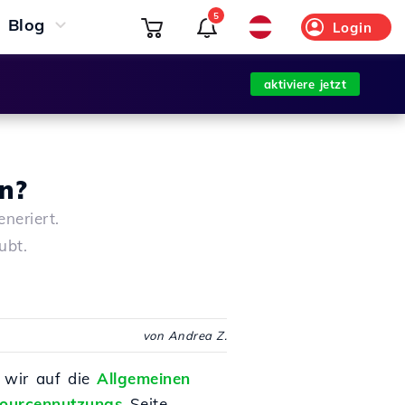
5
Blog
Login
aktiviere jetzt
n?
neriert.
ubt.
von Andrea Z.
n wir auf die
Allgemeinen
ourcennutzungs
-Seite.