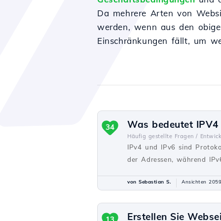
Da mehrere Arten von Websit
werden, wenn aus den obigen
Einschränkungen fällt, um wei
Was bedeutet IPV4 
34
Häufig gestellte Fragen /
Entwick
IPv4 und IPv6 sind Protoko
der Adressen, während IPv6
von Sebastian S.
Ansichten 205
Erstellen Sie Webse
13