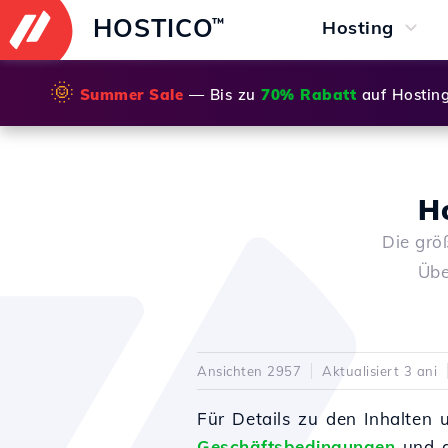
HOSTICO
™
Hosting
🌞
Summer Sale
— Bis zu
70% Rabatt
auf Hostin
H
Die grö
Übe
Ansichten 2957
Aktualisiert 3 ani
Für Details zu den Inhalten 
Geschäftsbedingungen
und d