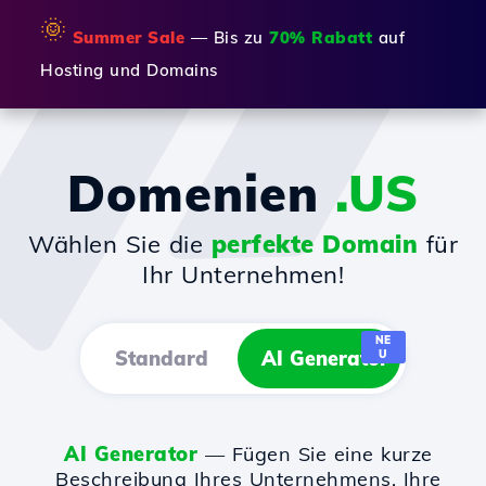
🌞
Summer Sale
— Bis zu
70% Rabatt
auf
Hosting und Domains
Domenien
.US
Wählen Sie die
perfekte Domain
für
Ihr Unternehmen!
NE
Standard
AI Generator
U
AI Generator
— Fügen Sie eine kurze
Beschreibung Ihres Unternehmens, Ihre