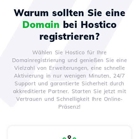
Warum sollten Sie eine
Domain
bei Hostico
registrieren?
Wählen Sie Hostico für Ihre
Domainregistrierung und genießen Sie eine
Vielzahl von Erweiterungen, eine schnelle
Aktivierung in nur wenigen Minuten, 24/7
Support und garantierte Sicherheit durch
akkreditierte Partner. Starten Sie jetzt mit
Vertrauen und Schnelligkeit Ihre Online-
Präsenz!