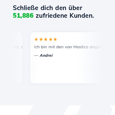
Schließe dich den über
51,886
zufriedene Kunden.
★★★★★
Preis, schnelle und effiziente technische Unterstützung.
Ich bin mit den von Hostico angebotenen Di
He
—
Andrei