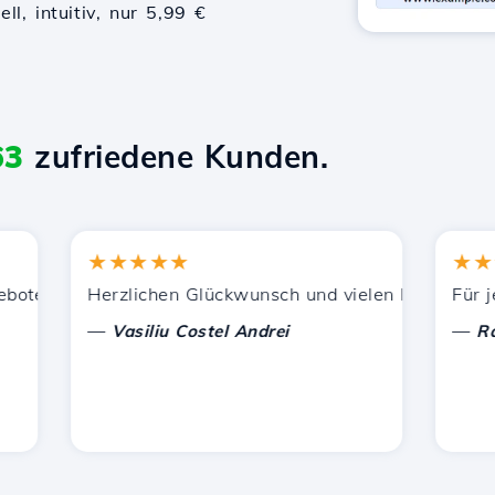
l, intuitiv, nur 5,99 €
63
zufriedene Kunden.
★★★★★
★★★★
tzung.
enen Dienstleistungen zufrieden. Ich habe Sie anderen B
Herzlichen Glückwunsch und vielen Dank für die gel
Für jetzt
—
—
Vasiliu Costel Andrei
Radu L