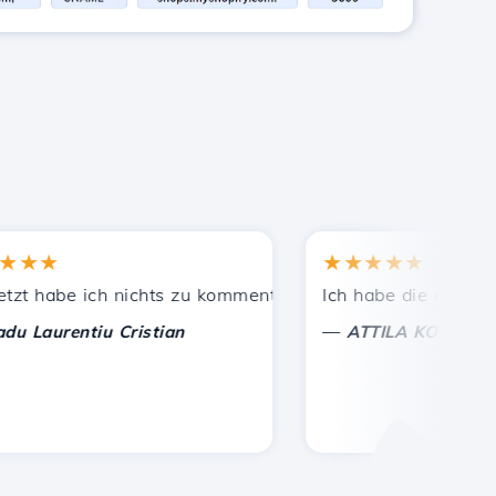
★
★★★★★
ekannten empfohlen.
eistete Unterstützung!
 habe ich nichts zu kommentieren, nur um zu schätzen. Mit
Ich habe die richtige En
—
aurentiu Cristian
ATTILA KOLES