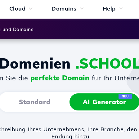
Cloud
Domains
Help
g und Domains
Domenien
.SCHOO
n Sie die
perfekte Domain
für Ihr Unter
NEU
Standard
AI Generator
chreibung Ihres Unternehmens, Ihre Branche, d
Endung hinzu.