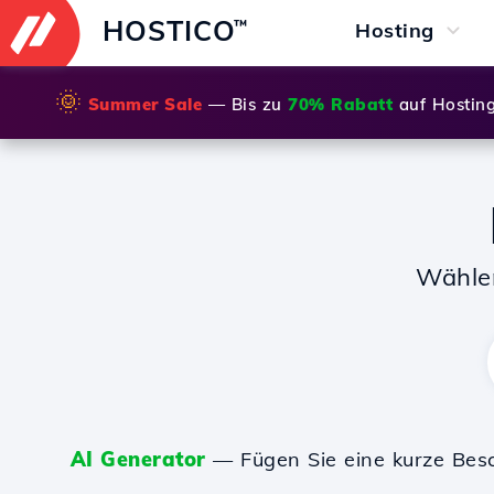
HOSTICO
™
Hosting
🌞
Summer Sale
— Bis zu
70% Rabatt
auf Hostin
Wähle
AI Generator
— Fügen Sie eine kurze Bes