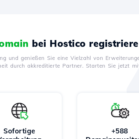
omain
bei Hostico registrier
ung und genießen Sie eine Vielzahl von Erweiterunge
it durch akkreditierte Partner. Starten Sie jetzt mi
Sofortige
+588