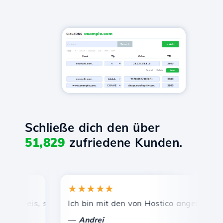
Schließe dich den über
51,829
zufriedene Kunden.
★★★★★
★
reis, schnelle und effiziente technische Unterstützung.
Ich bin mit den von Hostico angebotenen Die
He
—
—
Andrei