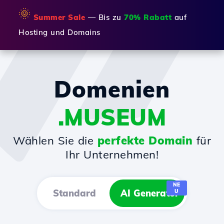
🌞
Summer Sale
— Bis zu
70% Rabatt
auf
Hosting und Domains
Domenien
.MUSEUM
Wählen Sie die
perfekte Domain
für
Ihr Unternehmen!
NE
Standard
AI Generator
U