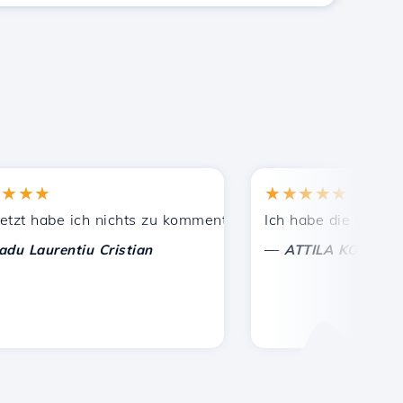
★
★★★★★
ekannten empfohlen.
eistete Unterstützung!
 habe ich nichts zu kommentieren, nur um zu schätzen. Mit
Ich habe die richtige En
—
aurentiu Cristian
ATTILA KOLES