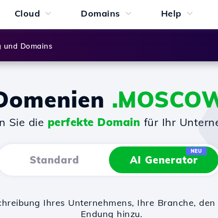
Cloud
Domains
Help
g und Domains
Domenien
.MOSCO
n Sie die
perfekte Domain
für Ihr Unter
NEU
Standard
AI Generator
chreibung Ihres Unternehmens, Ihre Branche, d
Endung hinzu.