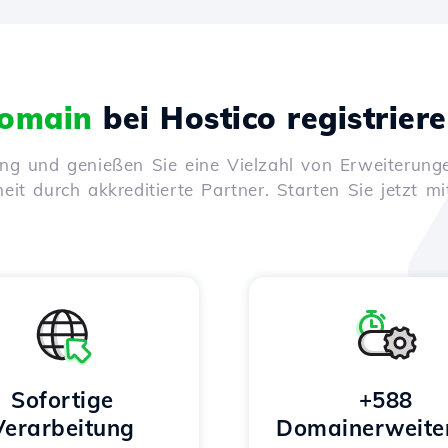
omain
bei Hostico registrier
ung und genießen Sie eine Vielzahl von Erweiterunge
it durch akkreditierte Partner. Starten Sie jetzt mi
Sofortige
+588
Verarbeitung
Domainerweite