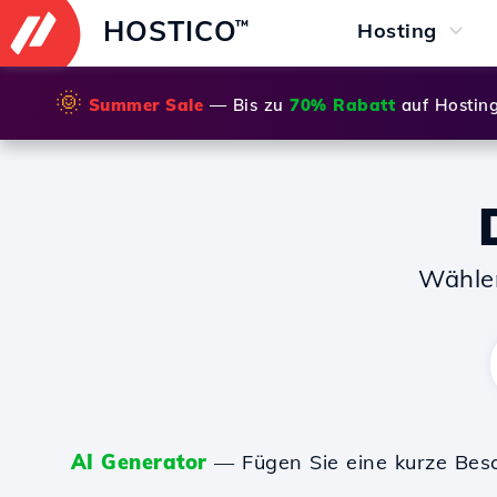
HOSTICO
™
Hosting
🌞
Summer Sale
— Bis zu
70% Rabatt
auf Hostin
Wähle
AI Generator
— Fügen Sie eine kurze Bes