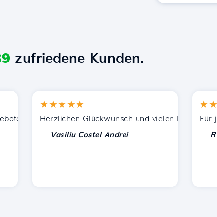
39
zufriedene Kunden.
★★★★★
★★★★
tzung.
enen Dienstleistungen zufrieden. Ich habe Sie anderen B
Herzlichen Glückwunsch und vielen Dank für die gel
Für jetzt
—
—
Vasiliu Costel Andrei
Radu L