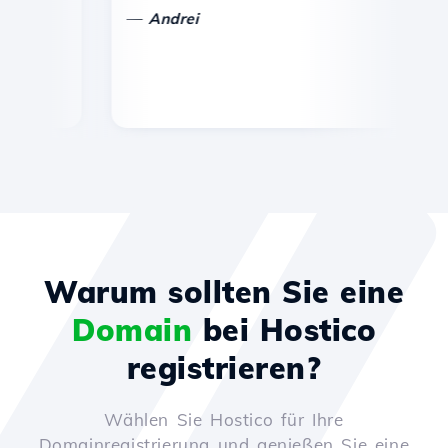
—
—
Andrei
V
Warum sollten Sie eine
Domain
bei Hostico
registrieren?
Wählen Sie Hostico für Ihre
Domainregistrierung und genießen Sie eine