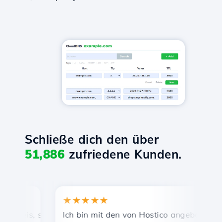
Schließe dich den über
51,886
zufriedene Kunden.
★★★★★
★
eis, schnelle und effiziente technische Unterstützung.
Ich bin mit den von Hostico angebotenen Dien
Her