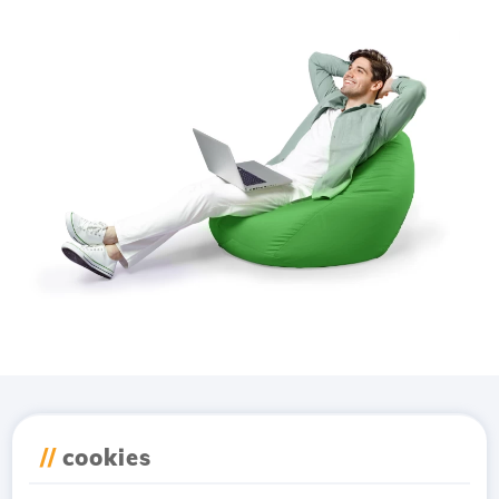
Lade die
Hostico
App
//
cookies
herunter