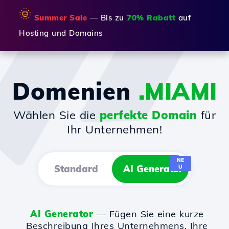
🌞
Summer Sale
— Bis zu
70% Rabatt
auf
Hosting und Domains
Domenien
.MIAMI
Wählen Sie die
perfekte Domain
für
Ihr Unternehmen!
NE
Standard
AI Generator
U
AI Generator
— Fügen Sie eine kurze
Beschreibung Ihres Unternehmens, Ihre