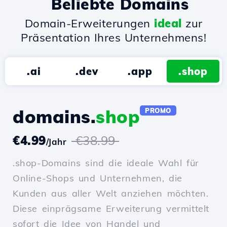
Beliebte Domains
Domain-Erweiterungen
ideal
zur
Präsentation Ihres Unternehmens!
.ai
.dev
.app
.shop
domains.
shop
PROMO
€4.99
€38.99
/Jahr
.shop-Domains sind die ideale Wahl für
Online-Shops und Unternehmen, die
Kunden aus aller Welt anziehen möchten.
Diese einprägsame Erweiterung vermittelt
sofort die Idee von Handel und