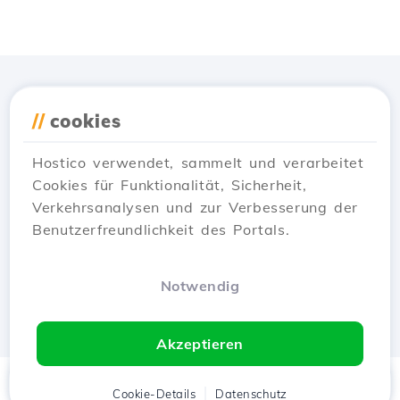
Lade die
Hostico
App
//
cookies
herunter
Hostico verwendet, sammelt und verarbeitet
Cookies für Funktionalität, Sicherheit,
Verkehrsanalysen und zur Verbesserung der
Benutzerfreundlichkeit des Portals.
Notwendig
Akzeptieren
Startseite
Kunde
Cookie-Details
Warenkorb
Datenschutz
Chat
Menü