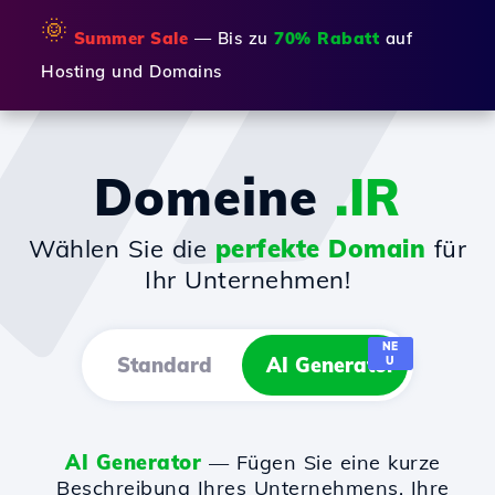
🌞
Summer Sale
— Bis zu
70% Rabatt
auf
Hosting und Domains
Domeine
.IR
Wählen Sie die
perfekte Domain
für
Ihr Unternehmen!
NE
Standard
AI Generator
U
AI Generator
— Fügen Sie eine kurze
Beschreibung Ihres Unternehmens, Ihre