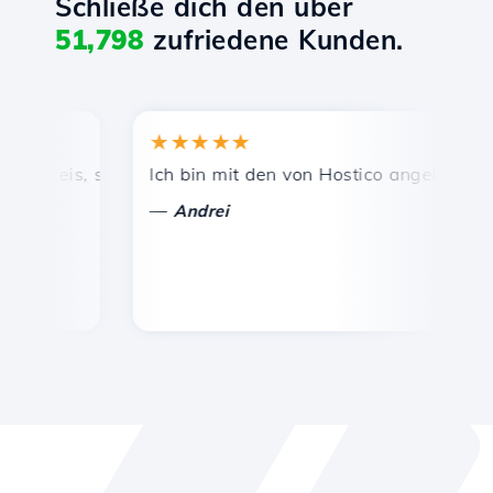
Schließe dich den über
51,798
zufriedene Kunden.
★★★★★
★
reis, schnelle und effiziente technische Unterstützung.
Ich bin mit den von Hostico angebotenen Die
He
—
—
Andrei