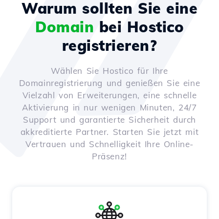
Warum sollten Sie eine
Domain
bei Hostico
registrieren?
Wählen Sie Hostico für Ihre
Domainregistrierung und genießen Sie eine
Vielzahl von Erweiterungen, eine schnelle
Aktivierung in nur wenigen Minuten, 24/7
Support und garantierte Sicherheit durch
akkreditierte Partner. Starten Sie jetzt mit
Vertrauen und Schnelligkeit Ihre Online-
Präsenz!