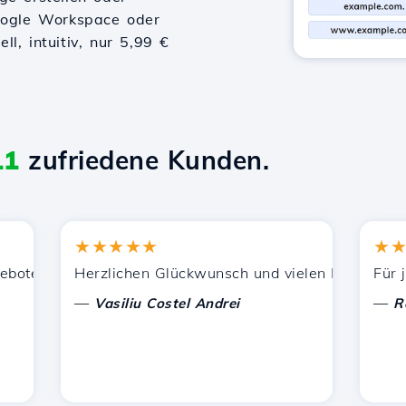
Google Workspace oder
l, intuitiv, nur 5,99 €
11
zufriedene Kunden.
★★★★★
★★★
ützung.
enen Dienstleistungen zufrieden. Ich habe Sie anderen 
Herzlichen Glückwunsch und vielen Dank für die ge
Für jetzt
—
—
Vasiliu Costel Andrei
Radu L