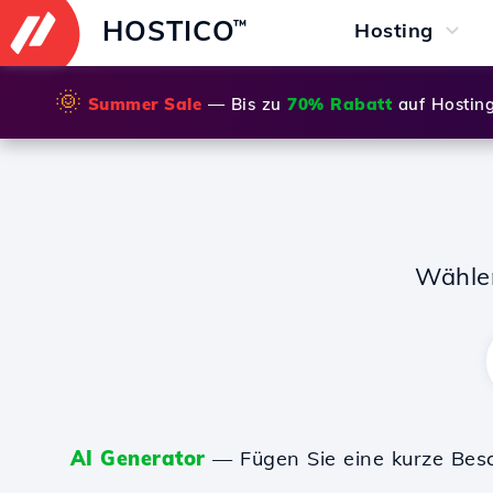
HOSTICO
™
Hosting
🌞
Summer Sale
— Bis zu
70% Rabatt
auf Hostin
Wähle
AI Generator
— Fügen Sie eine kurze Bes