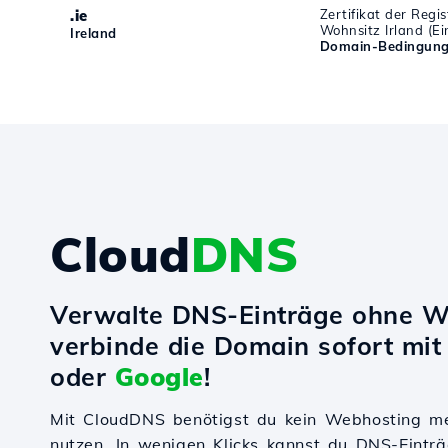
.ie
Zertifikat der Regi
Wohnsitz Irland (E
Ireland
Domain-Bedingung
Cloud
DNS
Verwalte DNS-Einträge ohne W
verbinde die Domain sofort mi
oder
Google
!
Mit CloudDNS benötigst du kein Webhosting m
nutzen. In wenigen Klicks kannst du DNS-Einträ