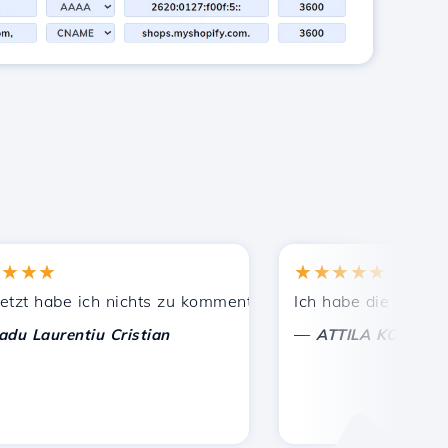
★★
★★★★★
Bekannten empfohlen.
leistete Unterstützung!
 habe ich nichts zu kommentieren, nur um zu schätzen. Mi
Ich habe die richtige En
—
aurentiu Cristian
ATTILA KOLES