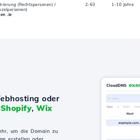
strierung (Rechtspersonen) /
2-63
1-10 Jahre
inzelpersonen)
en .ie
ebhosting oder
t
Shopify
,
Wix
ehr, um die Domain zu
ge erstellen oder