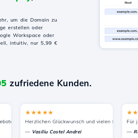
ehr, um die Domain zu
ge erstellen oder
Google Workspace oder
l, intuitiv, nur 5,99 €
05
zufriedene Kunden.
★★★★★
★★★★
ützung.
enen Dienstleistungen zufrieden. Ich habe Sie anderen B
Herzlichen Glückwunsch und vielen Dank für die gel
Für jetzt
—
—
Vasiliu Costel Andrei
Radu L