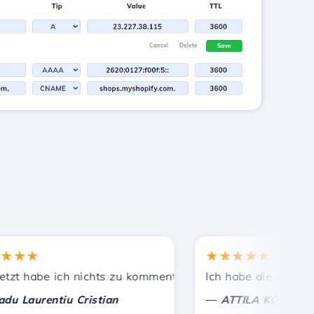
★
★★★★★
ekannten empfohlen.
eistete Unterstützung!
 habe ich nichts zu kommentieren, nur um zu schätzen. Mi
Ich habe die richtige En
—
aurentiu Cristian
ATTILA KOLES