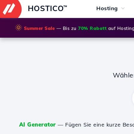
HOSTICO
™
Hosting
🌞
Summer Sale
— Bis zu
70% Rabatt
auf Hostin
Wähle
AI Generator
— Fügen Sie eine kurze Bes