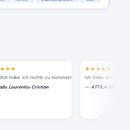
★
★★★★★
ekannten empfohlen.
eistete Unterstützung!
 habe ich nichts zu kommentieren, nur um zu schätzen. Mit
Ich habe die richtige En
—
aurentiu Cristian
ATTILA KOLES