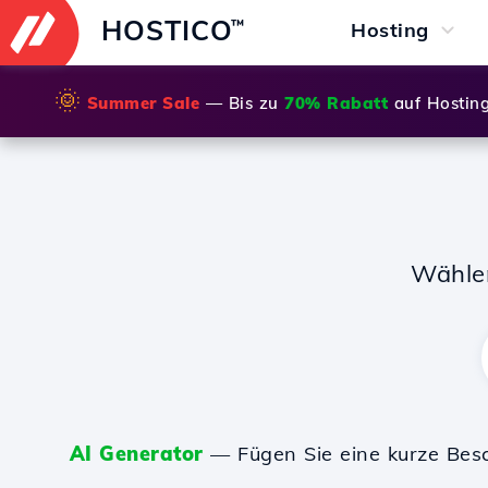
HOSTICO
™
Hosting
🌞
Summer Sale
— Bis zu
70% Rabatt
auf Hostin
Wähle
AI Generator
— Fügen Sie eine kurze Bes