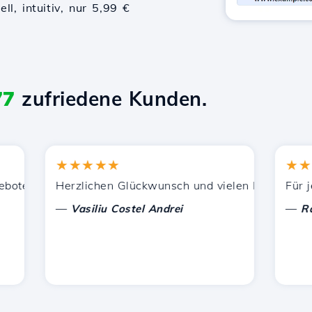
l, intuitiv, nur 5,99 €
77
zufriedene Kunden.
★★★★★
★★★★
tzung.
enen Dienstleistungen zufrieden. Ich habe Sie anderen B
Herzlichen Glückwunsch und vielen Dank für die gel
Für jetzt
—
—
Vasiliu Costel Andrei
Radu L