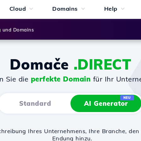
Cloud
Domains
Help
g und Domains
Domače
.DIRECT
n Sie die
perfekte Domain
für Ihr Unter
NEU
Standard
AI Generator
chreibung Ihres Unternehmens, Ihre Branche, d
Endung hinzu.