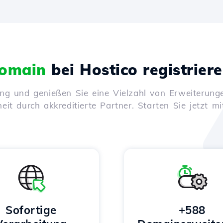
omain
bei Hostico registrier
ung und genießen Sie eine Vielzahl von Erweiterunge
it durch akkreditierte Partner. Starten Sie jetzt mi
Sofortige
+588