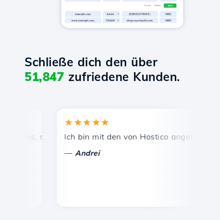
Schließe dich den über
51,847
zufriedene Kunden.
★★★★★
★
reis, schnelle und effiziente technische Unterstützung.
Ich bin mit den von Hostico angebotenen Dien
Her
—
—
Andrei