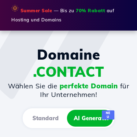
🌞
Summer Sale
— Bis zu
70% Rabatt
auf
Hosting und Domains
Domaine
.CONTACT
Wählen Sie die
perfekte Domain
für
Ihr Unternehmen!
NE
Standard
AI Generator
U