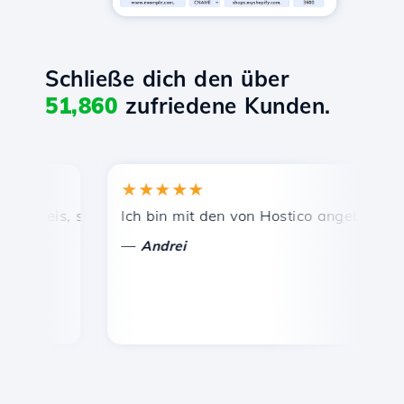
Schließe dich den über
51,860
zufriedene Kunden.
★★★★★
★
reis, schnelle und effiziente technische Unterstützung.
Ich bin mit den von Hostico angebotenen Die
He
—
—
Andrei