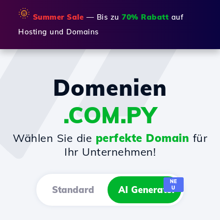
🌞
Summer Sale
— Bis zu
70% Rabatt
auf
Hosting und Domains
Domenien
.COM.PY
Wählen Sie die
perfekte Domain
für
Ihr Unternehmen!
NE
Standard
AI Generator
U