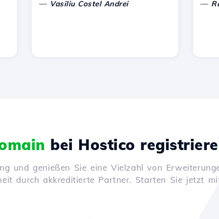
—
—
Vasiliu Costel Andrei
Radu L
omain
bei Hostico registrier
ung und genießen Sie eine Vielzahl von Erweiterunge
it durch akkreditierte Partner. Starten Sie jetzt mi