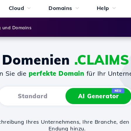
Cloud
Domains
Help
g und Domains
Domenien
.CLAIMS
n Sie die
perfekte Domain
für Ihr Unter
NEU
Standard
AI Generator
chreibung Ihres Unternehmens, Ihre Branche, d
Endung hinzu.