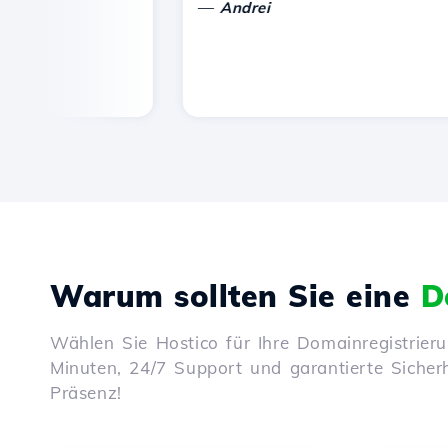
—
Andrei
Warum sollten Sie eine
D
Wählen Sie Hostico für Ihre Domainregistrier
Minuten, 24/7 Support und garantierte Sicherhe
Präsenz!