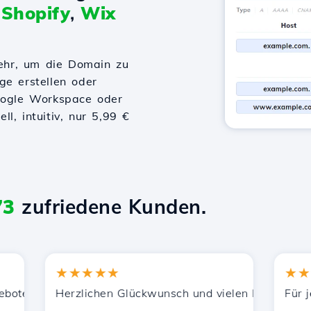
t
Shopify
,
Wix
ehr, um die Domain zu
ge erstellen oder
Google Workspace oder
l, intuitiv, nur 5,99 €
73
zufriedene Kunden.
★★★★★
★★★★
tzung.
enen Dienstleistungen zufrieden. Ich habe Sie anderen B
Herzlichen Glückwunsch und vielen Dank für die gel
Für jetzt