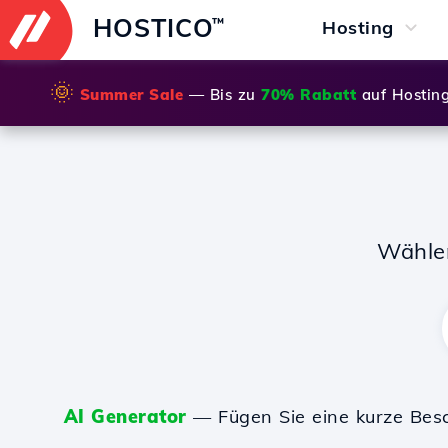
HOSTICO
™
Hosting
🌞
Summer Sale
— Bis zu
70% Rabatt
auf Hostin
Wähle
AI Generator
— Fügen Sie eine kurze Bes