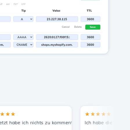
★
★★★★★
ekannten empfohlen.
eistete Unterstützung!
 habe ich nichts zu kommentieren, nur um zu schätzen. Mit
Ich habe die richtige En