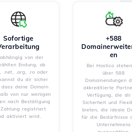
Sofortige
+588
Verarbeitung
Domainerweite
en
abhängig von der
ählten Endung, ob
Bei Hostico stehen
, .net, .org, .ro oder
über 588
 kannst du dir sicher
Domainendungen d
, dass deine Domain
akkreditierte Partne
halb von nur wenigen
Verfügung, die dir
en nach Bestätigung
Sicherheit und Flexib
 Zahlung registriert
bieten, die ideale 
nd aktiviert wird.
für die Bedürfnisse 
Unternehmens
auszuwählen.