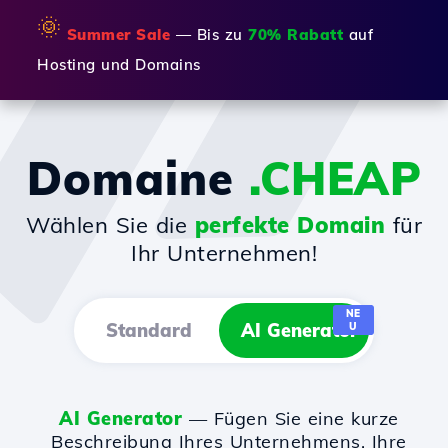
🌞
Summer Sale
— Bis zu
70% Rabatt
auf
Hosting und Domains
Domaine
.CHEAP
Wählen Sie die
perfekte Domain
für
Ihr Unternehmen!
NE
Standard
AI Generator
U
AI Generator
— Fügen Sie eine kurze
Beschreibung Ihres Unternehmens, Ihre