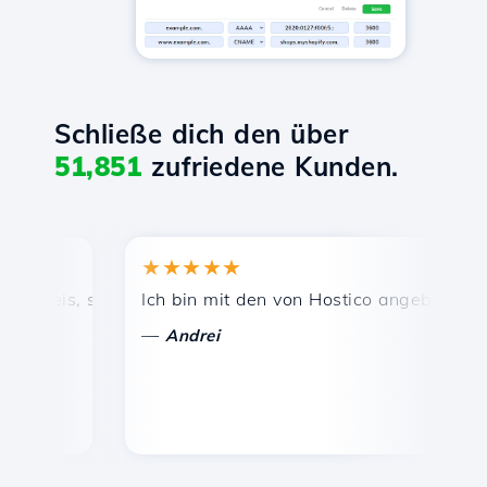
Schließe dich den über
51,851
zufriedene Kunden.
★★★★★
★
reis, schnelle und effiziente technische Unterstützung.
Ich bin mit den von Hostico angebotenen Dien
Her
—
—
Andrei