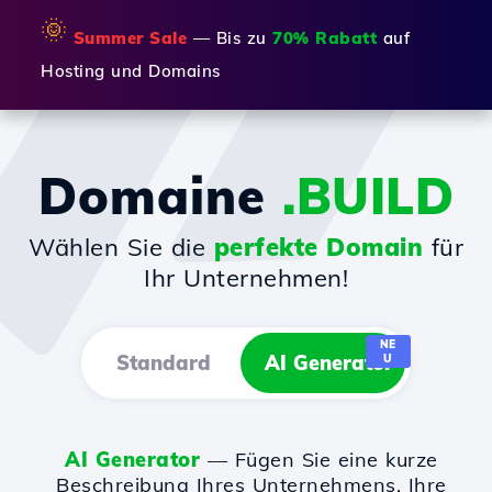
🌞
Summer Sale
— Bis zu
70% Rabatt
auf
Hosting und Domains
Domaine
.BUILD
Wählen Sie die
perfekte Domain
für
Ihr Unternehmen!
NE
Standard
AI Generator
U
AI Generator
— Fügen Sie eine kurze
Beschreibung Ihres Unternehmens, Ihre