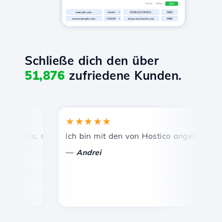
Schließe dich den über
51,876
zufriedene Kunden.
★★★★★
★
reis, schnelle und effiziente technische Unterstützung.
Ich bin mit den von Hostico angebotenen Die
Her
—
—
Andrei