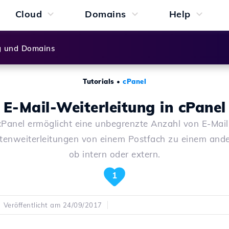
Cloud
Domains
Help
g und Domains
Tutorials
•
cPanel
E-Mail-Weiterleitung in cPanel
cPanel ermöglicht eine unbegrenzte Anzahl von E-Mail
tenweiterleitungen von einem Postfach zu einem ande
ob intern oder extern.
1
Veröffentlicht am 24/09/2017