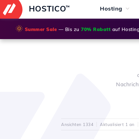
HOSTICO
™
Hosting
🌞
Summer Sale
— Bis zu
70% Rabatt
auf Hostin
Nachrich
Ansichten 1334
Aktualisiert 1 an