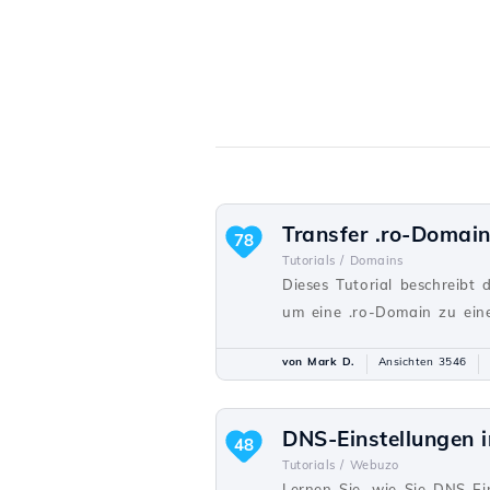
Transfer .ro-Domai
78
Tutorials /
Domains
Dieses Tutorial beschreibt 
um eine .ro-Domain zu ein
von Mark D.
Ansichten 3546
DNS-Einstellungen
48
Tutorials /
Webuzo
Lernen Sie, wie Sie DNS-Ei