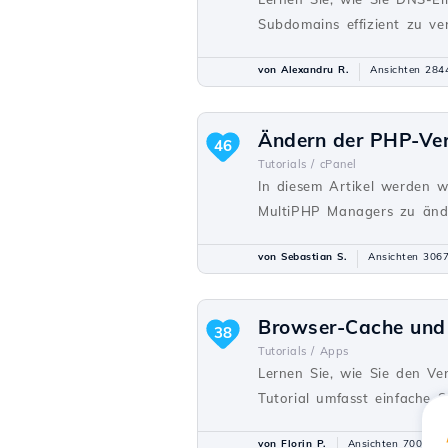
Subdomains effizient zu ve
von Alexandru R.
Ansichten 284
Ändern der PHP-Ver
46
Tutorials /
cPanel
In diesem Artikel werden w
MultiPHP Managers zu änd
von Sebastian S.
Ansichten 306
Browser-Cache und 
38
Tutorials /
Apps
Lernen Sie, wie Sie den Ve
Tutorial umfasst einfache 
von Florin P.
Ansichten 7001