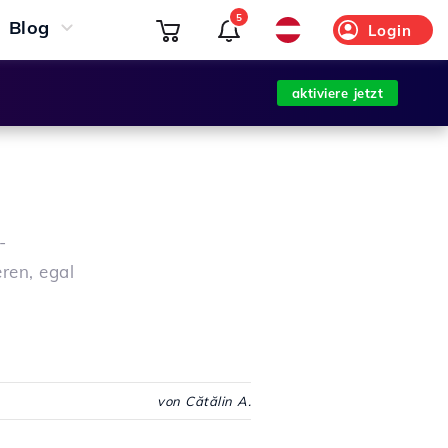
5
Blog
Login
aktiviere jetzt
-
ren, egal
von Cătălin A.