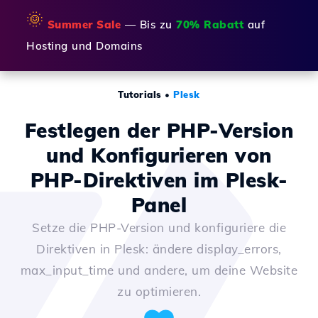
🌞
Summer Sale
— Bis zu
70% Rabatt
auf
Hosting und Domains
Tutorials
•
Plesk
Festlegen der PHP-Version
und Konfigurieren von
PHP-Direktiven im Plesk-
Panel
Setze die PHP-Version und konfiguriere die
Direktiven in Plesk: ändere display_errors,
max_input_time und andere, um deine Website
zu optimieren.