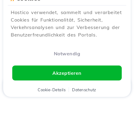
Hostico verwendet, sammelt und verarbeitet
Cookies für Funktionalität, Sicherheit,
Verkehrsanalysen und zur Verbesserung der
Benutzerfreundlichkeit des Portals.
Notwendig
Akzeptieren
Startseite
Kunde
Cookie-Details
Warenkorb
Datenschutz
Chat
Menü
Lade die
Hostico
App
herunter