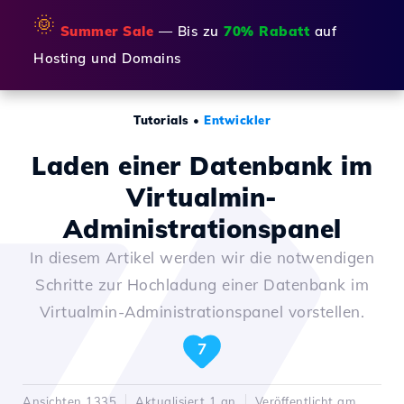
🌞
Summer Sale
— Bis zu
70% Rabatt
auf
Hosting und Domains
Tutorials
•
Entwickler
Laden einer Datenbank im
Virtualmin-
Administrationspanel
In diesem Artikel werden wir die notwendigen
Schritte zur Hochladung einer Datenbank im
Virtualmin-Administrationspanel vorstellen.
7
Ansichten 1335
Aktualisiert 1 an
Veröffentlicht am