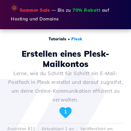
🌞
Summer Sale
— Bis zu
70% Rabatt
auf
Hosting und Domains
Tutorials
•
Plesk
Erstellen eines Plesk-
Mailkontos
Lerne, wie du Schritt für Schritt ein E-Mail-
Postfach in Plesk erstellst und darauf zugreifst,
um deine Online-Kommunikation effizient zu
verwalten.
1
Ansichten 811
Aktualisiert 1 an
Veröffentlicht am