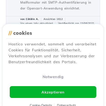
Mailformular mit SMTP-Authentifizierung in
der Opencart-Anwendung einrichtet.
von Cătălin A.
Ansichten 1612
Vor einem Jahr aktualisiert
Veröffentlicht am 13/06/2022
//
cookies
Umleiten der Website von HTTP
1
Hostico verwendet, sammelt und verarbeitet
zur sicheren HTTPS-Version über
Cookies für Funktionalität, Sicherheit,
das Plesk-Administrationspanel.
Verkehrsanalysen und zur Verbesserung der
Tutorials /
Plesk
Benutzerfreundlichkeit des Portals.
In diesem Tutorial werden wir die
notwendigen Schritte vorstellen, um eine 301-
Weiterleitung von HTTP zu HTTPS über das
Notwendig
Plesk-Panel zu implementieren.
von Alexandru J.
Ansichten 1450
Akzeptieren
Vor einem Jahr aktualisiert
Veröffentlicht am 07/02/2020
Cookie-Details
Datenschutz