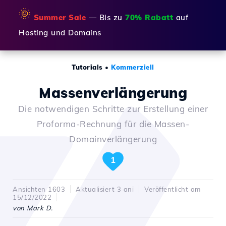
🌞
Summer Sale
— Bis zu
70% Rabatt
auf
Hosting und Domains
Tutorials
•
Kommerziell
Massenverlängerung
Die notwendigen Schritte zur Erstellung einer
Proforma-Rechnung für die Massen-
Domainverlängerung
1
Ansichten 1603
Aktualisiert 3 ani
Veröffentlicht am
15/12/2022
von Mark D.