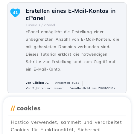
Erstellen eines E-Mail-Kontos in
31
cPanel
Tutorials /
cPanel
cPanel ermöglicht die Erstellung einer
unbegrenzten Anzahl von E-Mail-Konten, die
mit gehosteten Domains verbunden sind.
Dieses Tutorial erklärt die notwendigen
Schritte zur Erstellung und zum Zugriff auf
ein E-Mail-Konto.
von Cătălin A.
Ansichten 5932
Vor 2 Jahren aktualisiert
Veröffentlicht am 28/06/2017
//
cookies
Hinzufügen eines sekundären
27
Kontakts (Unterkontakt)
Hostico verwendet, sammelt und verarbeitet
Tutorials /
Kommerziell
Cookies für Funktionalität, Sicherheit,
Fügen Sie einen sekundären Kontakt im