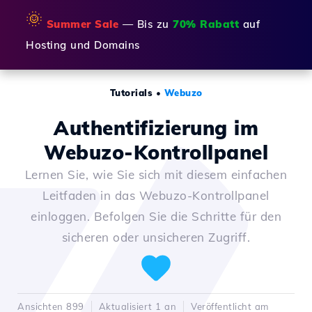
🌞
Summer Sale
— Bis zu
70% Rabatt
auf
Hosting und Domains
Tutorials
•
Webuzo
Authentifizierung im
Webuzo-Kontrollpanel
Lernen Sie, wie Sie sich mit diesem einfachen
Leitfaden in das Webuzo-Kontrollpanel
einloggen. Befolgen Sie die Schritte für den
sicheren oder unsicheren Zugriff.
Ansichten 899
Aktualisiert 1 an
Veröffentlicht am