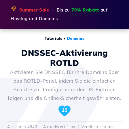
🌞
Summer Sale
— Bis zu
70% Rabatt
auf
Hosting und Domains
Tutorials
•
Domains
DNSSEC-Aktivierung
ROTLD
Aktivieren Sie DNSSEC für Ihre Domains über
das ROTLD-Panel, indem Sie die einfachen
Schritte zur Konfiguration der DS-Einträge
folgen und die Online-Sicherheit gewährleisten.
16
Ansichten 4943
Aktualisiert 1 an
Veröffentlicht am